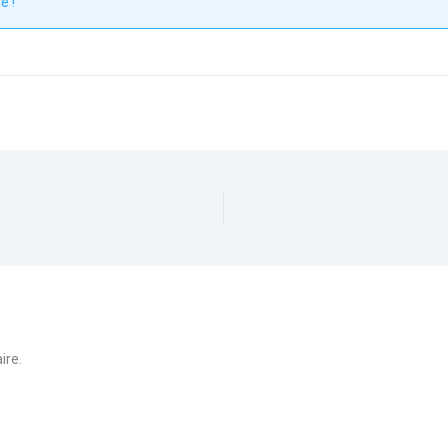
é !
ire.