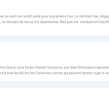
lune, la mort me rendit visite pour la première fois. Le ciel était clair, dé
e doutant de rien je m’y abandonnai. Mes pas me conduisirent bientôt a
 Que je vous ferais chanter Scorpions, par Hida Shirosawa Inspirations
ument à tous les MJ lire les 5 premiers tomes qui peuvent donner sujet à