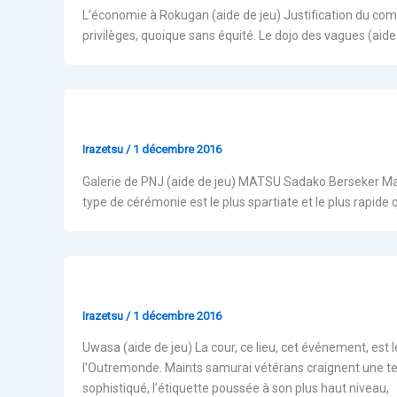
L’économie à Rokugan (aide de jeu) Justification du comm
privilèges, quoique sans équité. Le dojo des vagues (aid
Webzine Arts nobles
Irazetsu
/
1 décembre 2016
Galerie de PNJ (aide de jeu) MATSU Sadako Berseker Mats
type de cérémonie est le plus spartiate et le plus rapide
Webzine Uwasa
Irazetsu
/
1 décembre 2016
Uwasa (aide de jeu) La cour, ce lieu, cet événement, es
l’Outremonde. Maints samurai vétérans craignent une tell
sophistiqué, l’étiquette poussée à son plus haut niveau,