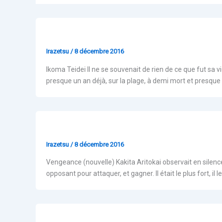
Webzine 4
Irazetsu
/
8 décembre 2016
Ikoma Teidei Il ne se souvenait de rien de ce que fut sa vie 
presque un an déjà, sur la plage, à demi mort et presque
Webzine 3
Irazetsu
/
8 décembre 2016
Vengeance (nouvelle) Kakita Aritokai observait en silence 
opposant pour attaquer, et gagner. Il était le plus fort, il l
Webzine 2