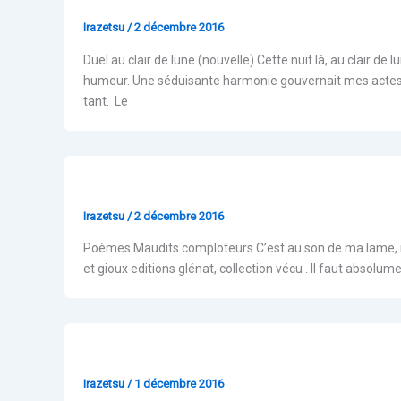
Irazetsu
/
2 décembre 2016
Duel au clair de lune (nouvelle) Cette nuit là, au clair de 
humeur. Une séduisante harmonie gouvernait mes actes, n
tant. Le
Webzine 1
Irazetsu
/
2 décembre 2016
Poèmes Maudits comploteurs C’est au son de ma lame, moi
et gioux editions glénat, collection vécu . Il faut absol
Webzine Affaires et brigadiers
Irazetsu
/
1 décembre 2016