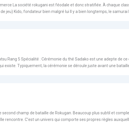
erce La société rokugani est féodale et donc stratifiée. À chaque class
e de jeu) Kido, fondateur bien malgré lui Il y a bien longtemps, le sam
u Rang 5 Spécialité : Cérémonie du thé Sadako est une adepte de ce que
 qui existe. Typiquement, la cérémonie se déroule juste avant une bataille
t le second champ de bataille de Rokugan. Beaucoup plus subtil et compl
e rencontre. C’est un univers qui comporte ses propres règles auxquelle