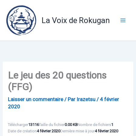
Aller
au
La Voix de Rokugan
contenu
Le jeu des 20 questions
(FFG)
Laisser un commentaire
/ Par
Irazetsu
/
4 février
2020
Télécharger
13116
Taille du fichier
0.00 KB
Nombre de fichiers
1
Date de création
4 février 2020
Dernière mise à jour
4 février 2020