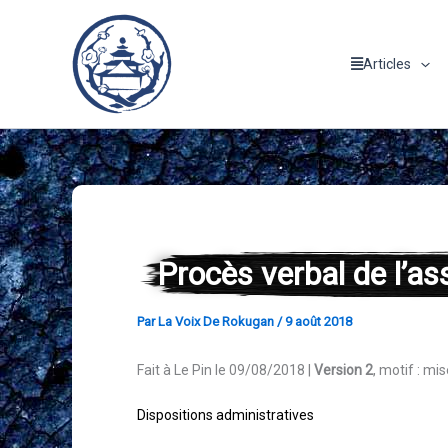
Aller
au
contenu
Articles
Procès verbal de l’a
Par
La Voix De Rokugan
/
9 août 2018
Fait à Le Pin le 09/08/2018 |
Version 2
, motif : mi
Dispositions administratives