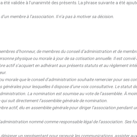
a été validée à l’unanimité des présents. La phrase suivante a été ajouté
 d’un membre à l’association. Il n’a pas à motiver sa décision.
membres d’honneur, de membres du conseil d’administration et de membr
rsonne physique ou morale à jour de sa cotisation annuelle. Il est convié 
re actif s’acquiert en adhérant aux présents statuts et au règlement intér
eur.
orale que le conseil d’administration souhaite remercier pour ses contri
s générales pour lesquelles il dispose d’une voix consultative. Le statut
dministration. La nomination est soumise au vote de l’assemblée. À moins
 qui suit directement l’assemblée générale de nomination.
e actif, élu en assemblée générale pour diriger l’association pendant une
dministration nommé comme responsable légal de l’association. Ses fonct
 désigner un représentant pour recevoir les communications, assister aux